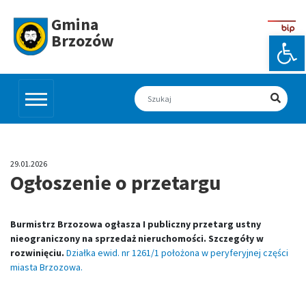
Skip
to
Gmina
content
Otw
Brzozów
29.01.2026
Ogłoszenie o przetargu
Burmistrz Brzozowa ogłasza I publiczny przetarg ustny
nieograniczony na sprzedaż nieruchomości. Szczegóły w
rozwinięciu.
Działka ewid. nr 1261/1 położona w peryferyjnej części
miasta Brzozowa.