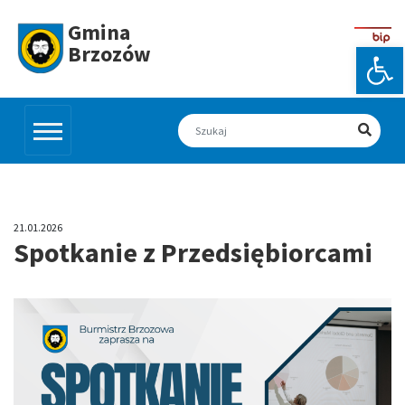
Skip
to
Gmina
content
Otw
Brzozów
21.01.2026
Spotkanie z Przedsiębiorcami