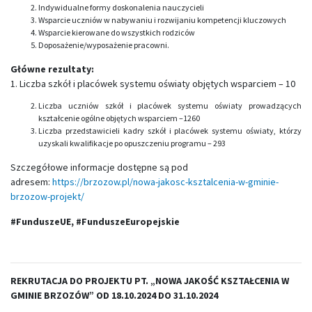
Indywidualne formy doskonalenia nauczycieli
Wsparcie uczniów w nabywaniu i rozwijaniu kompetencji kluczowych
Wsparcie kierowane do wszystkich rodziców
Doposażenie/wyposażenie pracowni.
Główne rezultaty:
1. Liczba szkół i placówek systemu oświaty objętych wsparciem – 10
Liczba uczniów szkół i placówek systemu oświaty prowadzących
kształcenie ogólne objętych wsparciem –1260
Liczba przedstawicieli kadry szkół i placówek systemu oświaty, którzy
uzyskali kwalifikacje po opuszczeniu programu – 293
Szczegółowe informacje dostępne są pod
adresem:
https://brzozow.pl/nowa-jakosc-ksztalcenia-w-gminie-
brzozow-projekt/
#FunduszeUE, #FunduszeEuropejskie
REKRUTACJA DO PROJEKTU PT. „NOWA JAKOŚĆ KSZTAŁCENIA W
GMINIE BRZOZÓW” OD 18.10.2024 DO 31.10.2024