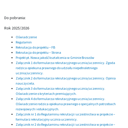
Do pobrania:
Rok 2025/2026
Oświadczenie
Regulamin
Rekrutacja do projektu – FB
Rekrutacja do projektu – Strona
Projekt pt. Nowa jakość kształcenia w Gminie Brzozów
Załącznik 1 do formularza rekrutacyjnego ucznia/uczennicy. Zgoda
rodzica opiekuna prawnego do udziału niepełnoletniego
ucznia/uczennicy.
Załącznik 2 do formularza rekrutacyjnego ucznia/uczennicy. Opinia
nauczyciela.
Załącznik 3 do formularza rekrutacyjnego ucznia/uczennicy.
Oświadczenie o kryteriach premiujących.
Załącznik 4 do formularza rekrutacyjnego ucznia/uczennicy.
Oświadczenie rodzica opiekuna prawnego o specjalnych potrzebach
rozwojowych i edukacyjnych.
Załącznik nr 1 do Regulaminu rekrutacji i uczestnictwa w projekcie –
formularz rekrutacyjny ucznia uczennicy.
Załącznik nr 2 do Regulaminu rekrutacji i uczestnictwa w projekcie –