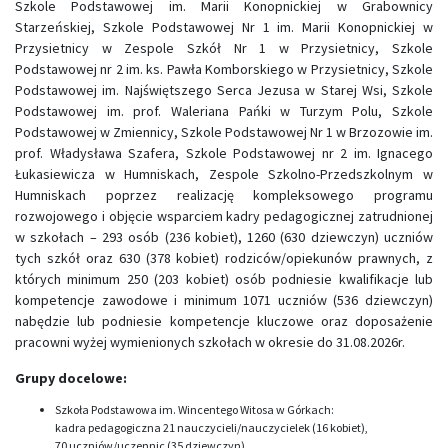
Szkole Podstawowej im. Marii Konopnickiej w Grabownicy
Starzeńskiej, Szkole Podstawowej Nr 1 im. Marii Konopnickiej w
Przysietnicy w Zespole Szkół Nr 1 w Przysietnicy, Szkole
Podstawowej nr 2 im. ks. Pawła Komborskiego w Przysietnicy, Szkole
Podstawowej im. Najświętszego Serca Jezusa w Starej Wsi, Szkole
Podstawowej im. prof. Waleriana Pańki w Turzym Polu, Szkole
Podstawowej w Zmiennicy, Szkole Podstawowej Nr 1 w Brzozowie im.
prof. Władysława Szafera, Szkole Podstawowej nr 2 im. Ignacego
Łukasiewicza w Humniskach, Zespole Szkolno-Przedszkolnym w
Humniskach poprzez realizację kompleksowego programu
rozwojowego i objęcie wsparciem kadry pedagogicznej zatrudnionej
w szkołach – 293 osób (236 kobiet), 1260 (630 dziewczyn) uczniów
tych szkół oraz 630 (378 kobiet) rodziców/opiekunów prawnych, z
których minimum 250 (203 kobiet) osób podniesie kwalifikacje lub
kompetencje zawodowe i minimum 1071 uczniów (536 dziewczyn)
nabędzie lub podniesie kompetencje kluczowe oraz doposażenie
pracowni wyżej wymienionych szkołach w okresie do 31.08.2026r.
Grupy docelowe:
Szkoła Podstawowa im. Wincentego Witosa w Górkach:
kadra pedagogiczna 21 nauczycieli/nauczycielek (16 kobiet),
70 uczniów/uczennic (35 dziewczyn),