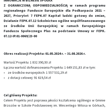
INNOWACJE W BIZNESIE SPÓŁKA
Z OGRANICZONĄ ODPOWIEDZIALNOŚCIĄ w ramach programu
regionalnego Fundusze Europejskie dla Podkarpacia 2021 –
2027, Priorytet 7 FEPK.07 Kapitał ludzki gotowy do zmian,
Działanie FEPK.07.12 Szkolnictwo ogólne współfinansowanego
ze środków Unii Europejskiej w ramach Europejskiego
Funduszu Społecznego Plus na podstawie Umowy nr FEPK.
07.12-IP.01-0069/23-00
Okres realizacji Projektu: 01.05.2024 r. – 31.08.2026 r.
Wartość Projektu: 1 832 390,93 zł
Łączna wartość dofinansowania Projektu: 1 649 151,83 zł w tym:
• ze środków europejskich: 1 557 532,29 zł
• z dotacji celowej: 91 619,54 zł
Cel główny Projektu:
Celem Projektu jest poprawa jakości kształcenia ogólnego w Gminie
Brzozów w Szkole Podstawowej im. Wincentego Witosa w Górkach,