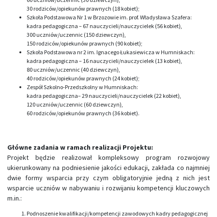
30 rodziców/opiekunów prawnych (18 kobiet);
Szkoła Podstawowa Nr 1 w Brzozowie im. prof. Władysława Szafera:
kadra pedagogiczna – 67 nauczycieli/nauczycielek (56 kobiet),
300 uczniów/uczennic (150 dziewczyn),
150 rodziców/opiekunów prawnych (90 kobiet);
Szkoła Podstawowa nr 2 im. Ignacego Łukasiewicza w Humniskach:
kadra pedagogiczna – 16 nauczycieli/nauczycielek (13 kobiet),
80 uczniów/uczennic (40 dziewczyn),
40 rodziców/opiekunów prawnych (24 kobiet);
Zespół Szkolno-Przedszkolny w Humniskach:
kadra pedagogiczna– 29 nauczycieli/nauczycielek (22 kobiet),
120 uczniów/uczennic (60 dziewczyn),
60 rodziców/opiekunów prawnych (36 kobiet).
Główne zadania w ramach realizacji Projektu:
Projekt będzie realizował kompleksowy program rozwojowy
ukierunkowany na podniesienie jakości edukacji, zakłada co najmniej
dwie formy wsparcia przy czym obligatoryjnie jedną z nich jest
wsparcie uczniów w nabywaniu i rozwijaniu kompetencji kluczowych
m.in.:
Podnoszenie kwalifikacji/kompetencji zawodowych kadry pedagogicznej