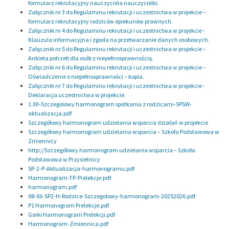
formularz rekrutacyjny nauczyciela nauczycielki.
Załącznik nr 3 do Regulaminu rekrutacji i uczestnictwa w projekcie –
formularz rekrutacyjny rodziców opiekunów prawnych.
Załącznik nr 4 do Regulaminu rekrutacji i uczestnictwa w projekcie -
Klauzula informacyjna i zgoda na przetwarzanie danych osobowych.
Załącznik nr 5 do Regulaminu rekrutacji i uczestnictwa w projekcie –
Ankieta potrzeb dla osób z niepełnosprawnością.
Załącznik nr 6 do Regulaminu rekrutacji i uczestnictwa w projekcie –
Oświadczenie o niepełnosprawności – kopia.
Załącznik nr 7 do Regulaminu rekrutacji i uczestnictwa w projekcie -
Deklaracja uczestnictwa w projekcie.
1.XII-Szczegolowy harmonogram spotkania z rodzicami-SPSW-
aktualizacja.pdf
Szczegółowy harmonogram udzielania wsparcia działań w projekcie
Szczegółowy harmonogram udzielania wsparcia – Szkoła Podstawowa w
Zmiennicy
http://Szczegółowy harmonogram udzielania wsparcia – Szkoła
Podstawowa w Przysietnicy
SP-2-P-Aktualizacja-harmonogramu.pdf
Harmonogram-TP-Prelekcje.pdf
harmonogram.pdf
08-XII-SP2-H-Rodzice-Szczegolowy-harmonogram-20252026.pdf
P1 Harmonogram Prelekcje.pdf
Gorki Harmonogram Prelekcji.pdf
Harmonogram-Zmiennica.pdf