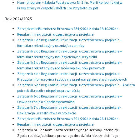
Harmonogram – Szkoła Podstawowa Nr 1 im. Marii Konopnickiej w
Przysietnicy w Zespole Szkół Nr 1 w Przysietnicy.pdf
Rok 2024/2025
Zarządzenie Burmistrza Brzozowa 254 /2024 z dnia 18.10.2024r.
Regulamin rekrutacji i uczestnictwa w projekcie
Załącznik 1 do Regulaminu rekrutacji i uczestnictwa w projekcie –
formularz rekrutacyjny ucznia/uczennicy
Załącznik 2 do Regulaminu rekrutacji i uczestnictwa w projekcie –
formularz rekrutacyjny nauczyciela/nauczycielki
Załącznik 3 do Regulaminu rekrutacji i uczestnictwa w projekcie –
formularz rekrutacyjny rodziców/opiekunów prawnych
Załącznik 4 do Regulaminu rekrutacji i uczestnictwa w projekcie -
Klauzula informacyjna i zgoda na przetwarzanie danych osobowych
Załącznik 5 do Regulaminu rekrutacji i uczestnictwa w projekcie – Ankieta
potrzeb dla osób z niepełnosprawnością
Załącznik 6 do Regulaminu rekrutacji i uczestnictwa w projekcie –
Oświadczenie o niepełnosprawności
Załącznik 7 do Regulaminu rekrutacji i uczestnictwa w projekcie -
Deklaracja uczestnictwa w projekcie
Zarządzenie Burmistrza Brzozowa 291 /2024 z dnia 26.11.2024r.
Regulamin rekrutacji i uczestnictwa w projekcie
Załącznik nr 1 do formularza rekrutacyjnego ucznia/uczennicy
Zgoda rodzica/opiekuna prawnego do udziału niepełnoletniego